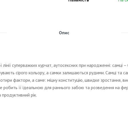
Опис
лінії суперважких курчат, аутосексних при народженні: самці – бі
ають сірого кольору, а самки залишаються рудими. Самці та самки
 чотири фактори, а саме: міцну конституцію, швидке зростання, вис
е робить її ідеальною для раннього забою та розведення на фер
на продуктивний рік.