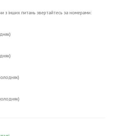
и з інших питань звертайтесь за номерами:
дняк)
дняк)
молодняк)
молодняк)
кладі