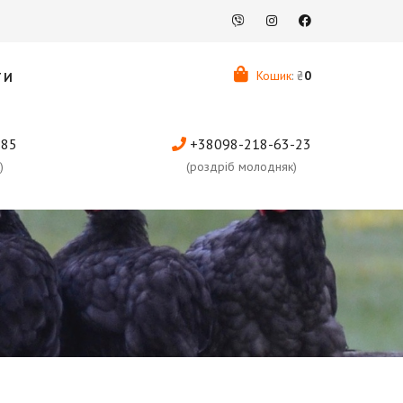
Кошик
: ₴
0
ТИ
-85
+38098-218-63-23
)
(роздріб молодняк)