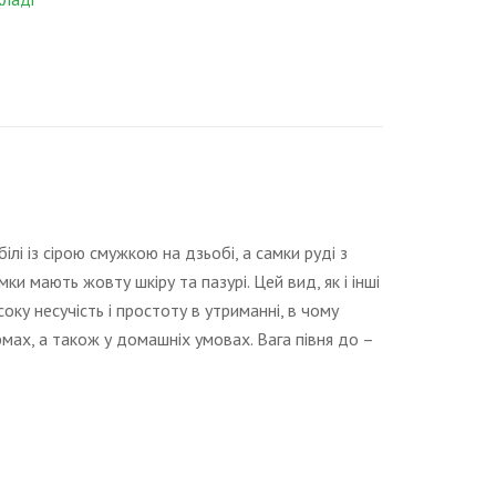
лі із сірою смужкою на дзьобі, а самки руді з
 мають жовту шкіру та пазурі. Цей вид, як і інші
оку несучість і простоту в утриманні, в чому
мах, а також у домашніх умовах. Вага півня до –