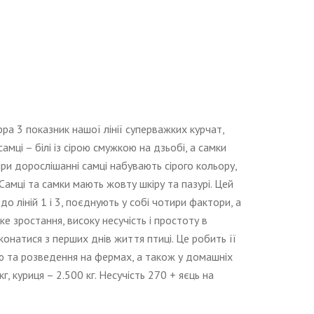
ра 3 показник нашої лінії суперважких курчат,
амці – білі із сірою смужкою на дзьобі, а самки
ри дорослішанні самці набувають сірого кольору,
Самці та самки мають жовту шкіру та пазурі. Цей
я до ліній 1 і 3, поєднують у собі чотири фактори, а
ке зростання, високу несучість і простоту в
онатися з перших днів життя птиці. Це робить її
ю та розведення на фермах, а також у домашніх
кг, куриця – 2.500 кг. Несучість 270 + яєць на