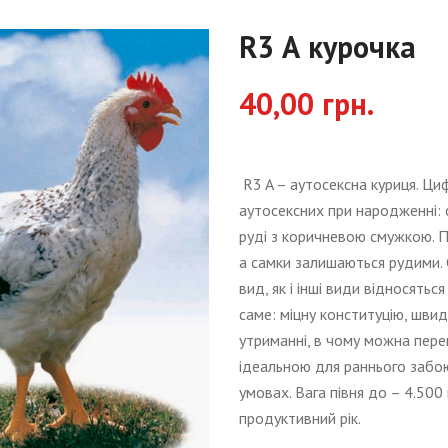
R3 А курочка
40,00 грн.
R3 A – аутосексна куриця. Циф
аутосексних при народженні: с
руді з коричневою смужкою. П
а самки залишаються рудими. 
вид, як і інші види відносятьс
саме: міцну конституцію, швид
утриманні, в чому можна перек
ідеальною для раннього забо
умовах. Вага півня до – 4.500 
продуктивний рік.