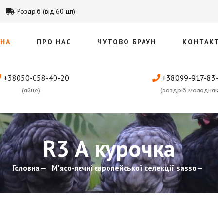
Роздріб (від 60 шт)
ВНА
ПРО НАС
ЧУТОВО БРАУН
КОНТАК
+38050-058-40-20
+38099-917-83
(яйце)
(роздріб молодняк
R3 А курочка
Головна
М'ясо-яєчні європейської селекції sasso