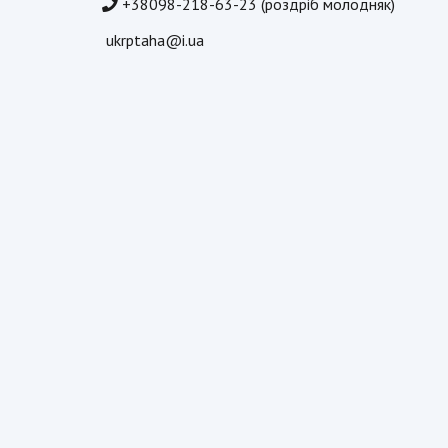
+38098-218-63-23 (роздріб молодняк)
ukrptaha@i.ua