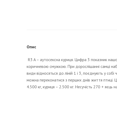
Опис
R3 A – аутосексна куриця. Цифра 3 показник нашої 
коричневою смужкою. При дорослішанні самці набув
види відносяться до ліній 1 і 3, поєднують у собі
можна переконатися з перших днів життя птиці. Ц
4.500 кг, куриця – 2.500 кг. Несучість 270 + яєць 