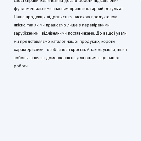
своєї справи. Величезний досвід роботи підкріплений
фундаментальними знанням приносить гарний результат.
Наша продукція відрізняється високою продуктовою
якістю, так як ми працюємо лише з перевіреними
зарубіжними і відчізняними поставниками. До вашої уваги
ми представляємо каталог нашої продукціх, короткі
характеристики і особливості кроссів. А також умови, ціни і
зобовʼязання за домовленністю для оптимізації нашої
роботи.